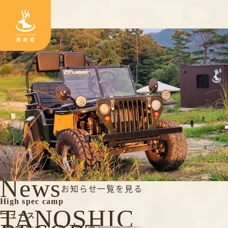
TOP
>
体験
News
お知らせ一覧を見る
High spec camp
TANOSHIC
ニュース