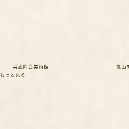
篠山チルドレンズミュージアム
河原
もっと見る