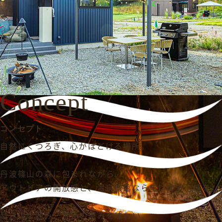
Concept
コンセプト
自然にくつろぎ、心がほどける場所。
丹波篠山の森に包まれながら、
アウトドアの開放感と、温泉旅館ならではの安心感を。
焚き火を囲み、地元の恵みを味わい、