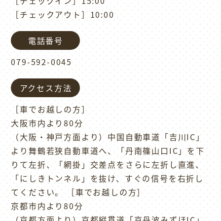
［チェックイン］15:00
［チェックアウト］10:00
電話番号
079-592-0045
アクセス方法
［車でお越しの方］
大阪市内より80分
（大阪・神戸方面より）中国自動車道「吉川IC」
より舞鶴若狭自動車道へ、「丹南篠山口IC」を下
りて左折、「網掛」交差点をさらに左折し直進、
「にしきトンネル」を抜け、すぐの信号を右折し
てください。 ［車でお越しの方］
京都市内より80分
（京都方面より）京都縦貫道「京丹波みずほIC」